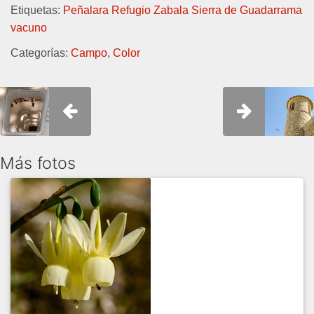
Etiquetas:
Peñalara
Refugio Zabala
Sierra de Guadarrama
vacuno
Categorías:
Campo
,
Color
Más fotos