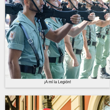
¡A mí la Legión!